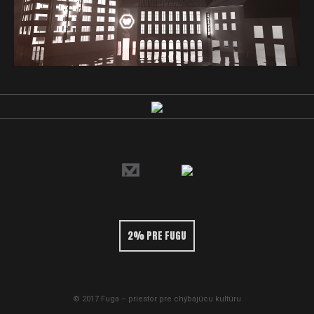
2% PRE FUGU
© 2017 Fuga – priestor pre chýbajúcu kultúru