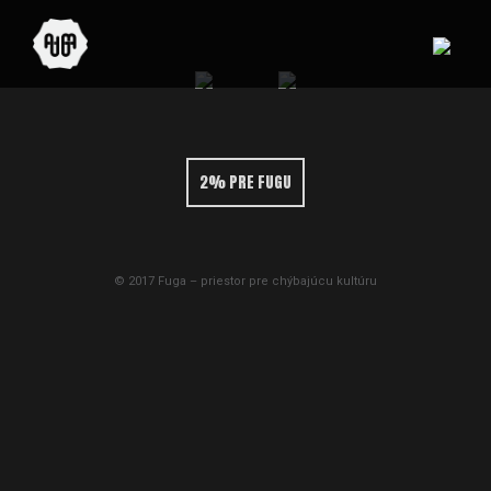
2% PRE FUGU
© 2017 Fuga – priestor pre chýbajúcu kultúru