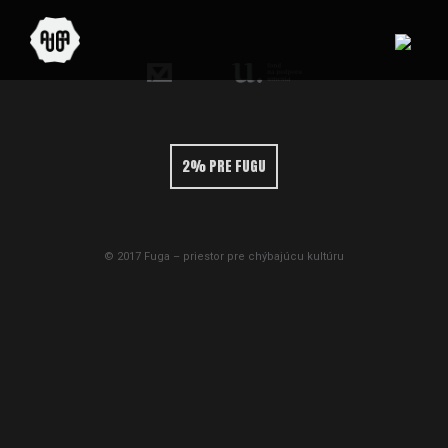
2% PRE FUGU
© 2017 Fuga – priestor pre chýbajúcu kultúru