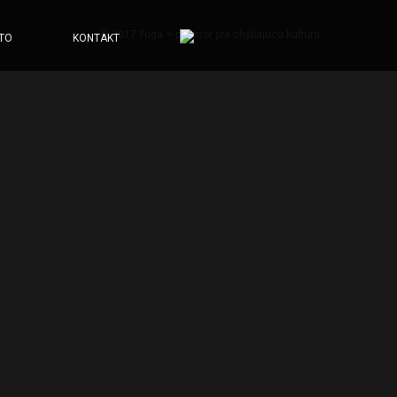
© 2017 Fuga – priestor pre chýbajúcu kultúru
TO
KONTAKT