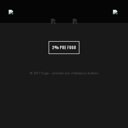
2% PRE FUGU
© 2017 Fuga – priestor pre chýbajúcu kultúru