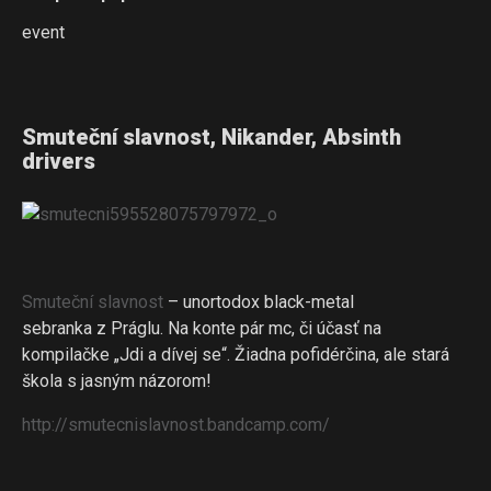
event
Smuteční slavnost, Nikander, Absinth
drivers
Smuteční slavnost
– unortodox black-metal
sebranka z Práglu. Na konte pár mc, či účasť na
kompilačke „Jdi a dívej se“. Žiadna pofidérčina, ale stará
škola s jasným názorom!
http://
smutecnislavnost.bandcamp.c
om/