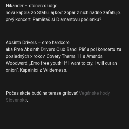
Nikander – stoner/sludge
nová kapela zo Statlu, aj keď zopár z nich riadne zaťahuje.
prvý koncert. Pamätáš si Diamantovú pečienku?
Absinth Drivers – emo hardcore
aka Free Absinth Drivers Club Band. Päť a pol koncertu za
posledných x rokov. Covery Thema 11 a Amanda
Woodward. „Emo free youth! If I want to cry, I will cut an
onion“. Kapelníci z Wilderness.
Počas akcie budú na terase grilovať
Vegánske hody
Slovensko
.