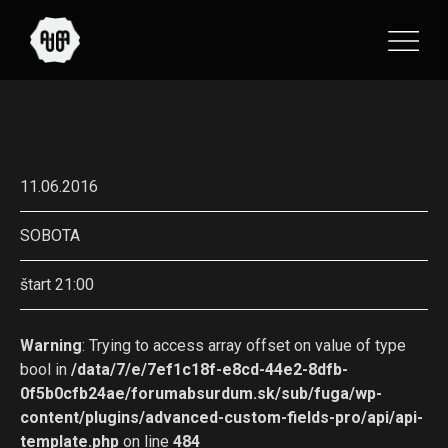
11.06.2016
SOBOTA
štart 21:00
Warning
: Trying to access array offset on value of type
bool in
/data/7/e/7ef1c18f-e8cd-44e2-8dfb-
0f5b0cfb24ae/forumabsurdum.sk/sub/fuga/wp-
content/plugins/advanced-custom-fields-pro/api/api-
template.php
on line
484