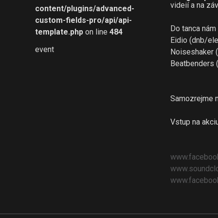
videií a na zá
content/plugins/advanced-
custom-fields-pro/api/api-
Do tanca nám 
template.php
on line
484
Eidio (dnb/el
event
Noiseshaker 
Beatbenders 
Samozrejme m
Vstup na akciu
www.faceboo
www.soundcl
www.faceboo