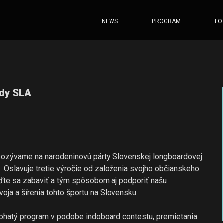
NEWS
PROGRAM
FO
dy SLA
pozývame na narodeninovú párty Slovenskej longboardovej
 . Oslavuje tretie výročie od založenia svojho občianskeho
íďte sa zabaviť a tým spôsobom aj podporiť našu
oja a šírenia tohto športu na Slovensku.
ohatý program v podobe indoboard contestu, premietania