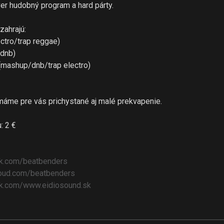
ver hudobný program a hard párty.
zahrajú:
ectro/trap reggae)
(dnb)
(mashup/dnb/trap electro)
áme pre vás prichystané aj malé prekvapenie.
: 2 €
k.com/
beatbenders
oud.com/
beatbenders
k.com/
www.eidiosound.sk