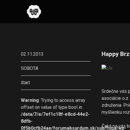
Happy Brz
02.11.2013
SOBOTA
štart
Srdečne vás 
asociácie o.z.
Warning
: Trying to access array
združenia. Pr
offset on value of type bool in
myšlienku rozv
/data/7/e/7ef1c18f-e8cd-44e2-
8dfb-
Čaká na vás b
0f5b0cfb24ae/forumabsurdum.sk/sub/fuga/wp-