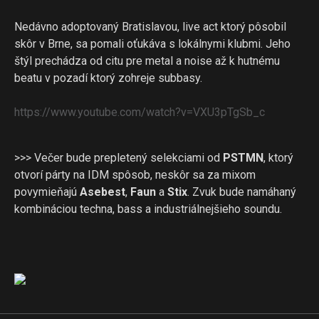
Nedávno adoptovaný Bratislavou, live act ktorý pôsobil
skôr v Brne, sa pomali oťukáva s lokálnymi klubmi. Jeho
štýl prechádza od citu pre metal a noise až k hutnému
beatu v pozadí ktorý zohreje subbasy.
https://www.youtube.com/
watch?v=VXU3pTgSb_c
>>> Večer bude prepletený selekciami od
PSTMN
, ktorý
otvorí párty na IDM spôsob, neskôr sa za mixom
povymieňajú
Asebest
,
Faun
a
Stix
. Zvuk bude namáhaný
kombináciou techna, bass a industriálnejšieho soundu.