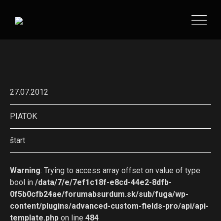
27.07.2012
PIATOK
štart
Warning
: Trying to access array offset on value of type
bool in
/data/7/e/7ef1c18f-e8cd-44e2-8dfb-
0f5b0cfb24ae/forumabsurdum.sk/sub/fuga/wp-
content/plugins/advanced-custom-fields-pro/api/api-
template.php
on line
484