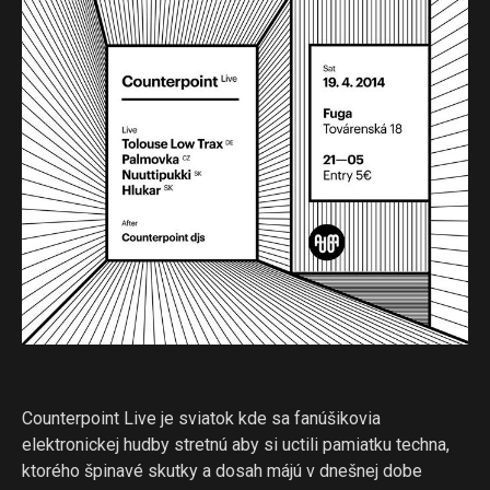
Counterpoint Live je sviatok kde sa fanúšikovia
elektronickej hudby stretnú aby si uctili pamiatku techna,
ktorého špinavé skutky a dosah májú v dnešnej dobe