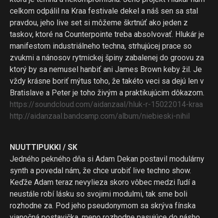
celkom odpálil na Kraa festivale dekel a náš sen sa stal
pravdou, jeho live set si môžeme škrtnúť ako jeden z
taskov, ktoré na Counterpointe treba absolvovať. Hlukár je
manifestom industriálneho techna, strhujúcej prace so
zvukmi a nánosov rytmickej špiny zabalenej do groovu za
ktorý by sa nemusel hanbiť ani James Brown keby žil. Je
vždy krásne boriť mýtus toho, že takéto veci sa dejú len v
Bratislave a Peter je toho živým a praktikujúcim dôkazom.
https://soundcloud.com/
aidanzaal/
hluk-r-15022014-kraa
http://
aidanzaal.bandcamp.com/
album/niebieski-nihil
NUUTTIPUKKI / SK
Jedného pekného dňa si Adam Dekan postavil modulárny
synth a povedal nám, že chce urobiť live techno show.
Keďže Adam teraz nevylieza skoro vôbec medzi ľudí a
neustále robí lásku so svojimi modulmi, tak sme boli
rozhodne za. Pod jeho pseudonymom sa skrýva fínska
vianočná postavička, meno rozhodne pasujúce do násho