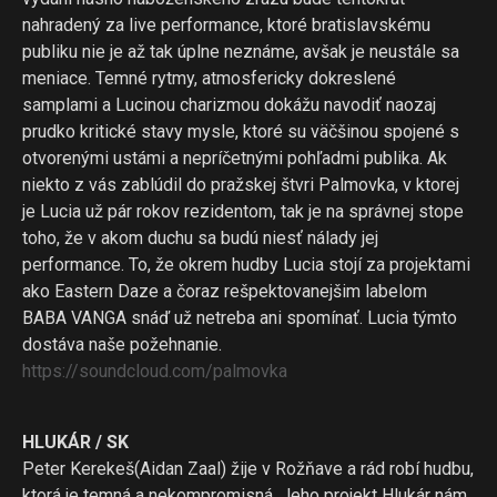
nahradený za live performance, ktoré bratislavskému
publiku nie je až tak úplne neznáme, avšak je neustále sa
meniace. Temné rytmy, atmosfericky dokreslené
samplami a Lucinou charizmou dokážu navodiť naozaj
prudko kritické stavy mysle, ktoré su väčšinou spojené s
otvorenými ustámi a nepríčetnými pohľadmi publika. Ak
niekto z vás zablúdil do pražskej štvri Palmovka, v ktorej
je Lucia už pár rokov rezidentom, tak je na správnej stope
toho, že v akom duchu sa budú niesť nálady jej
performance. To, že okrem hudby Lucia stojí za projektami
ako Eastern Daze a čoraz rešpektovanejšim labelom
BABA VANGA snáď už netreba ani spomínať. Lucia týmto
dostáva naše požehnanie.
https://soundcloud.com/
palmovka
HLUKÁR / SK
Peter Kerekeš(Aidan Zaal) žije v Rožňave a rád robí hudbu,
ktorá je temná a nekompromisná. Jeho projekt Hlukár nám