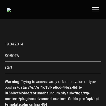
19.04.2014
SOBOTA
štart
Warning
: Trying to access array offset on value of type
bool in
/data/7/e/7ef1c18f-e8cd-44e2-8dfb-
0f5b0cfb24ae/forumabsurdum.sk/sub/fuga/wp-
content/plugins/advanced-custom-fields-pro/api/api-
template.php
on line
484