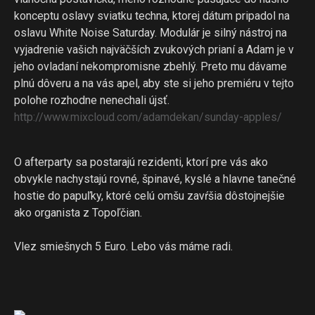
konceptu oslavy sviatku techna, ktorej dátum pripadol na
oslavu White Noise Saturday. Modulár je silný nástroj na
vyjadrenie vašich najväčších zvukových prianí a Adam je v
jeho ovladaní nekompromisne zbehlý. Preto mu dávame
plnú dôveru a na vás apel, aby ste si jeho premiéru v tejto
polohe rozhodne nenechali újsť.
http://www.mixcloud.com/
adamdekan/sunday-apples/
O afterparty sa postarajú rezidenti, ktorí pre vás ako
obvykle nachystajú rovné, špinavé, kyslé a hlavne tanečné
hostie do papuľky, ktoré celú omšu zavŕšia dôstojnejšie
ako organista z Topoľčian.
Vlez smiešnych 5 Euro. Lebo vás máme radi.