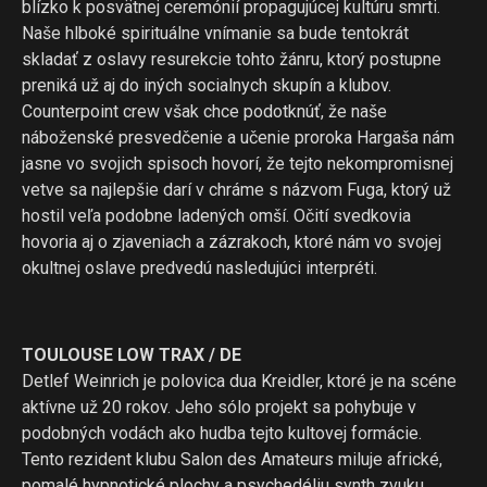
blízko k posvätnej ceremónií propagujúcej kultúru smrti.
Naše hlboké spirituálne vnímanie sa bude tentokrát
skladať z oslavy resurekcie tohto žánru, ktorý postupne
preniká už aj do iných socialnych skupín a klubov.
Counterpoint crew však chce podotknúť, že naše
náboženské presvedčenie a učenie proroka Hargaša nám
jasne vo svojich spisoch hovorí, že tejto nekompromisnej
vetve sa najlepšie darí v chráme s názvom Fuga, ktorý už
hostil veľa podobne ladených omší. Očití svedkovia
hovoria aj o zjaveniach a zázrakoch, ktoré nám vo svojej
okultnej oslave predvedú nasledujúci interpréti.
TOULOUSE LOW TRAX / DE
Detlef Weinrich je polovica dua Kreidler, ktoré je na scéne
aktívne už 20 rokov. Jeho sólo projekt sa pohybuje v
podobných vodách ako hudba tejto kultovej formácie.
Tento rezident klubu Salon des Amateurs miluje africké,
pomalé hypnotické plochy a psychedéliu synth zvuku,