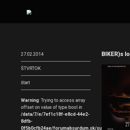
BIKER)s lo
27.02.2014
ŠTVRTOK
štart
Warning
: Trying to access array
offset on value of type bool in
/data/7/e/7ef1c18f-e8cd-44e2-
8dfb-
0f5b0cfb24ae/forumabsurdum.sk/sub/fuga/wp-