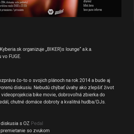
Kyberia.sk organizuje „BIKER)s lounge“ a.k.a.
u vo FUGE.
zpráva čo-to o svojich plánoch na rok 2014 a bude aj
tvorenú diskusiu. Nebudú chýbať úvahy ako zlepšiť život
s, videoprojekcia bike movie, dobrovoľná zbierka do
edál, chutné domáce dobroty a kvalitná hudba/DJs.
 diskusia s OZ
Pedal
0 premietanie so zvukom