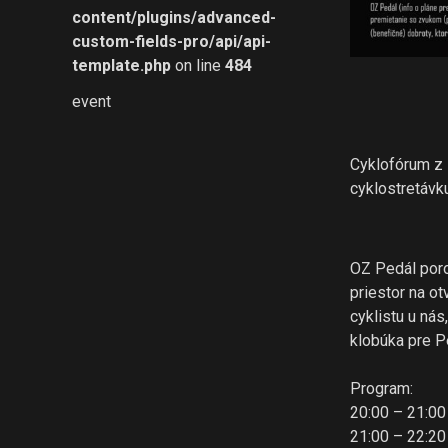
content/plugins/advanced-
custom-fields-pro/api/api-
template.php
on line
484
event
Cyklofórum z 
cyklostretávk
OZ Pedál poro
priestor na o
cyklistu u ná
klobúka pre P
Program:
20:00 – 21:00
21:00 – 22:2