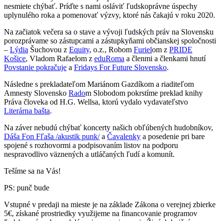
nesmiete chýbať. Príďte s nami osláviť ľudskoprávne úspechy
uplynulého roka a pomenovať výzvy, ktoré nás čakajú v roku 2020.
Na začiatok večera sa o stave a vývoji ľudských práv na Slovensku
porozprávame so zástupcami a zástupkyňami občianskej spoločnosti
–
Lýdia
Šuchovou z
Equity
, o.z., Robom
Furiel
om z
PRIDE
Košice
, Vladom Rafaelom z
eduRoma
a členmi a členkami hnutí
Povstanie pokračuje
a
Fridays For Future Slovensko
.
Následne s prekladateľom Mariánom Gazdíkom a riaditeľom
Amnesty Slovensko
Rado
m Slobodom pokrstíme preklad knihy
Práva človeka od H.G. Wellsa, ktorú vydalo vydavateľstvo
Literárna bašta
.
Na záver nebudú chýbať koncerty našich obľúbených hudobníkov,
Dáša Fon Fľaša /akustik punk/
a
Čavalenky
a posedenie pri bare
spojené s rozhovormi a podpisovaním listov na podporu
nespravodlivo väznených a utláčaných ľudí a komunít.
Tešíme sa na Vás!
PS: punč bude
Vstupné v predaji na mieste je na základe Zákona o verejnej zbierke
5€, získané prostriedky využijeme na financovanie programov