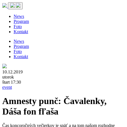
News
Program
Foto
Kontakt
News
Program
Foto
Kontakt
10.12.2019
utorok
štart 17:30
event
Amnesty punč: Čavalenky,
Dáša fon fľaša
Čas koncoročných večierkov je späť a na tom našom rozhodne