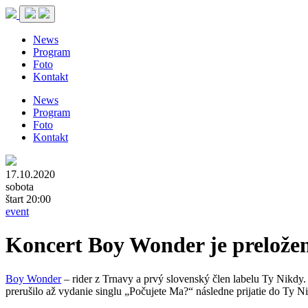
News
Program
Foto
Kontakt
News
Program
Foto
Kontakt
17.10.2020
sobota
štart 20:00
event
Koncert Boy Wonder je prelože
Boy Wonder
– rider z Trnavy a prvý slovenský člen labelu Ty Nikdy
prerušilo až vydanie singlu „Počujete Ma?“ následne prijatie do Ty 