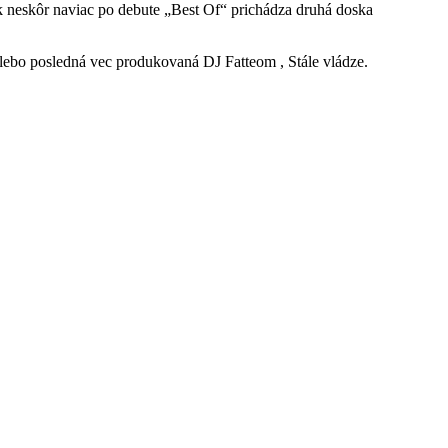
k neskôr naviac po debute „Best Of“ prichádza druhá doska
lebo posledná vec produkovaná DJ Fatteom , Stále vládze.