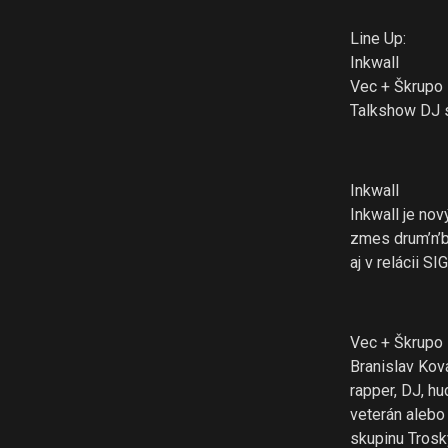
Line Up:
Inkwall
Vec + Škrupo
Talkshow DJ 
Inkwall
Inkwall je nov
zmes drum’n’b
aj v relácii 
Vec + Škrupo
Branislav Ko
rapper, DJ, h
veterán alebo
skupinu Trosk