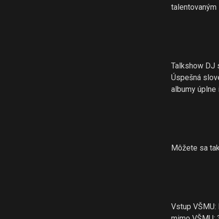
talentovaným
Talkshow DJ 
Úspešná slove
albumy úplne 
Môžete sa tak
Vstup VŠMU: 
mimo VŠMU: 3