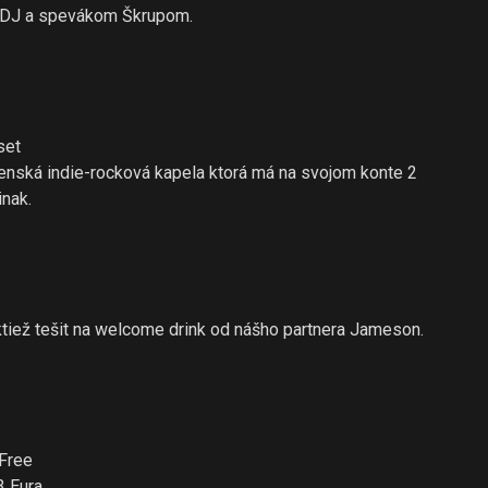
 DJ a spevákom Škrupom.
set
nská indie-rocková kapela ktorá má na svojom konte 2
inak.
tiež tešit na welcome drink od nášho partnera Jameson.
Free
 Eura