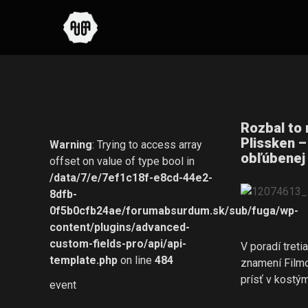
Rozbal to 
Plissken –
Warning
: Trying to access array
obľúbenej
offset on value of type bool in
/data/7/e/7ef1c18f-e8cd-44e2-
8dfb-
0f5b0cfb24ae/forumabsurdum.sk/sub/fuga/wp-
content/plugins/advanced-
custom-fields-pro/api/api-
V poradí treti
template.php
on line
484
znamení Filmo
prísť v kostý
event