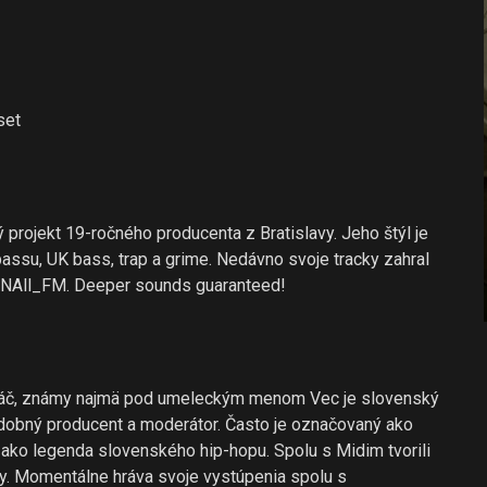
set
ý projekt 19-ročného producenta z Bratislavy. Jeho štýl je
assu, UK bass, trap a grime. Nedávno svoje tracky zahral
SIGNAll_FM. Deeper sounds guaranteed!
váč, známy najmä pod umeleckým menom Vec je slovenský
udobný producent a moderátor. Často je označovaný ako
 ako legenda slovenského hip-hopu. Spolu s Midim tvorili
y. Momentálne hráva svoje vystúpenia spolu s