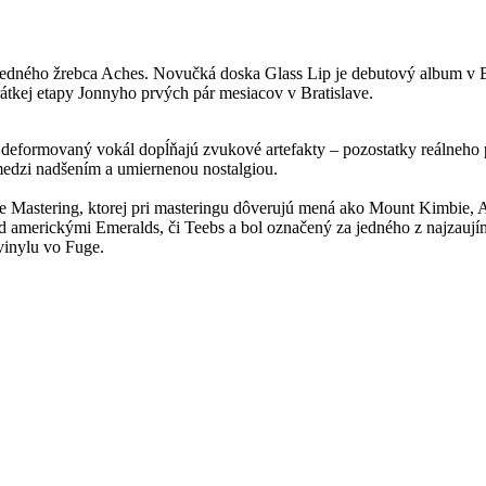
predného žrebca Aches. Novučká doska Glass Lip je debutový album v 
átkej etapy Jonnyho prvých pár mesiacov v Bratislave.
ý deformovaný vokál dopĺňajú zvukové artefakty – pozostatky reálneho 
 medzi nadšením a umiernenou nostalgiou.
se Mastering, ktorej pri masteringu dôverujú mená ako Mount Kimbie,
 pred americkými Emeralds, či Teebs a bol označený za jedného z najzauj
 vinylu vo Fuge.