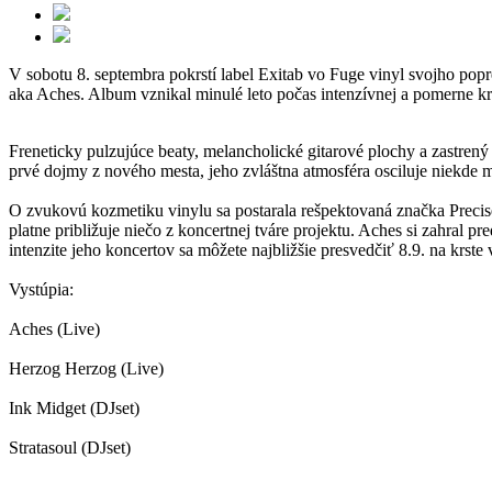
V sobotu 8. septembra pokrstí label Exitab vo Fuge vinyl svojho po
aka Aches. Album vznikal minulé leto počas intenzívnej a pomerne kr
Freneticky pulzujúce beaty, melancholické gitarové plochy a zastren
prvé dojmy z nového mesta, jeho zvláštna atmosféra osciluje niekde
O zvukovú kozmetiku vinylu sa postarala rešpektovaná značka Preci
platne približuje niečo z koncertnej tváre projektu. Aches si zahral
intenzite jeho koncertov sa môžete najbližšie presvedčiť 8.9. na krste
Vystúpia:
Aches (Live)
Herzog Herzog (Live)
Ink Midget (DJset)
Stratasoul (DJset)