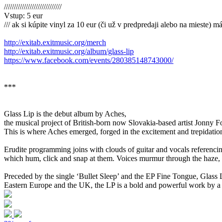
/////////////////////////////
Vstup: 5 eur
/// ak si kúpite vinyl za 10 eur (či už v predpredaji alebo na mieste) m
http://exitab.exitmusic.org/merch
http://exitab.exitmusic.org/album/glass-lip
https://www.facebook.com/events/280385148743000/
***
Glass Lip is the debut album by Aches,
the musical project of British-born now Slovakia-based artist Jonny Fo
This is where Aches emerged, forged in the excitement and trepidatio
Erudite programming joins with clouds of guitar and vocals referencin
which hum, click and snap at them. Voices murmur through the haze, s
Preceded by the single ‘Bullet Sleep’ and the EP Fine Tongue, Glass 
Eastern Europe and the UK, the LP is a bold and powerful work by a f