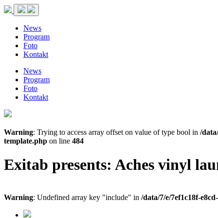
News
Program
Foto
Kontakt
News
Program
Foto
Kontakt
Warning
: Trying to access array offset on value of type bool in
/data
template.php
on line
484
Exitab presents: Aches vinyl la
Warning
: Undefined array key "include" in
/data/7/e/7ef1c18f-e8c