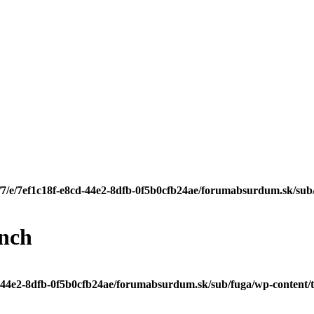
/7/e/7ef1c18f-e8cd-44e2-8dfb-0f5b0cfb24ae/forumabsurdum.sk/sub/
unch
d-44e2-8dfb-0f5b0cfb24ae/forumabsurdum.sk/sub/fuga/wp-content/