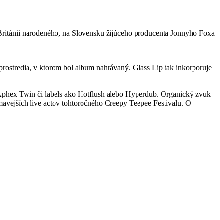
Británii narodeného, na Slovensku žijúceho producenta Jonnyho Foxa
prostredia, v ktorom bol album nahrávaný. Glass Lip tak inkorporuje
 Aphex Twin či labels ako Hotflush alebo Hyperdub. Organický zvuk
ímavejších live actov tohtoročného Creepy Teepee Festivalu. O