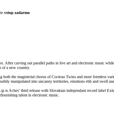
áte
vstup zadarmo
x. After carving out parallel paths in live art and electronic music whi
n of a new country.
g both the magisterial chorus of Cocteau Twins and more formless varie
ubtly manipulated into uncanny territories, emotions ebb and swell un
Lip is Aches’ third release with Slovakian independant record label E
lourishing talent in electronic music.